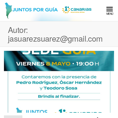
Saltar
al
Junto
MENÚ
contenido
Autor:
jasuarezsuarez@gmail.com